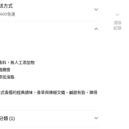
送方式
600免運
清除
紀錄
次付款
付款
香料，無人工添加物
楓糖漿
添加油脂
義式香腸的經典調味，香草與辣椒交織，鹹甜有勁，辣得
類 (1)