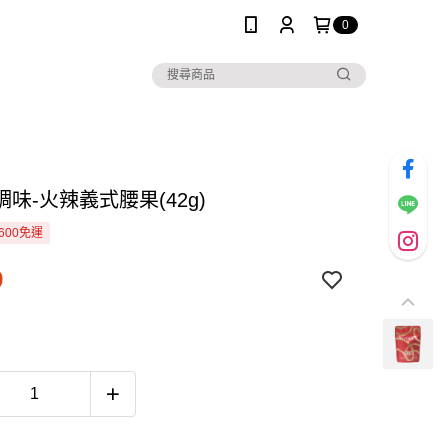
0
味-火辣義式腰果(42g)
600免運
9