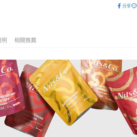
天然調味
全家取貨
分享
每筆NT$6
付款後全
每筆NT$6
說明
相關推薦
7-11取貨
每筆NT$6
付款後7-1
每筆NT$6
宅配
每筆NT$1