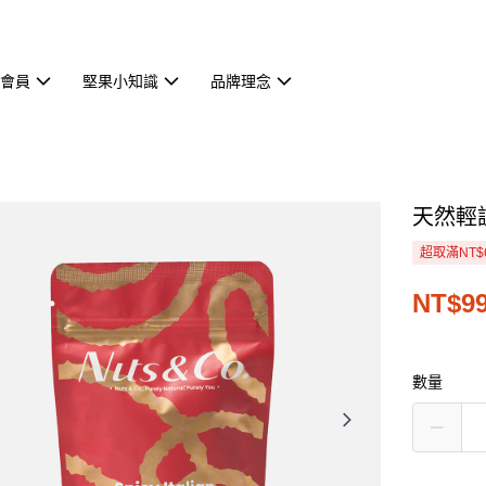
s會員
堅果小知識
品牌理念
天然輕調
超取滿NT$
NT$9
數量