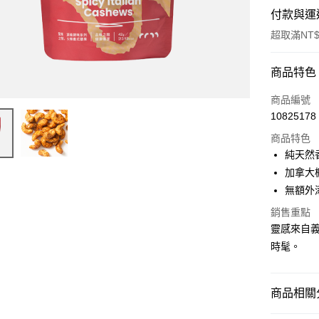
付款與運
超取滿NT$
付款方式
商品特色
信用卡一
商品編號
10825178
超商取貨
商品特色
LINE Pay
純天然
加拿大
Apple Pay
無額外
街口支付
銷售重點
靈感來自
全盈+PAY
時髦。
ATM付款
商品相關分
運送方式