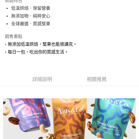
商品特色
Apple Pay
低溫烘焙．保留營養
無添加物．純粹安心
街口支付
全球嚴選．質感堅果
全盈+PAY
銷售重點
ATM付款
› 無添加低溫烘焙，堅果也能很講究。
› 每日一包，吃出你的質感生活。
運送方式
全家取貨付款
每筆NT$60，滿NT$600(含以上)免運費
詳細說明
相關推薦
付款後全家取貨
每筆NT$60，滿NT$600(含以上)免運費
7-11取貨付款
每筆NT$60，滿NT$600(含以上)免運費
付款後7-11取貨
每筆NT$60，滿NT$600(含以上)免運費