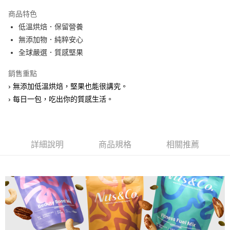
LINE Pay
商品特色
Apple Pay
低溫烘焙．保留營養
無添加物．純粹安心
街口支付
全球嚴選．質感堅果
全盈+PAY
銷售重點
ATM付款
› 無添加低溫烘焙，堅果也能很講究。
› 每日一包，吃出你的質感生活。
運送方式
全家取貨付款
每筆NT$60，滿NT$600(含以上)免運費
詳細說明
商品規格
相關推薦
付款後全家取貨
每筆NT$60，滿NT$600(含以上)免運費
7-11取貨付款
每筆NT$60，滿NT$600(含以上)免運費
付款後7-11取貨